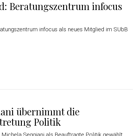
ed: Beratungszentrum infocus
ratungszentrum infocus als neues Mitglied im SUbB
iani übernimmt die
tretung Politik
Michela Seggiani als Beauftragte Politik gewählt.